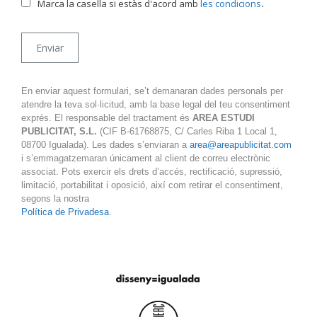
.
Marca la casella si estàs d'acord amb
les condicions
En enviar aquest formulari, se’t demanaran dades personals per
atendre la teva sol·licitud, amb la base legal del teu consentiment
exprés. El responsable del tractament és
AREA ESTUDI
PUBLICITAT, S.L.
(CIF B-61768875, C/ Carles Riba 1 Local 1,
08700 Igualada). Les dades s’enviaran a
area@areapublicitat.com
i s’emmagatzemaran únicament al client de correu electrònic
associat. Pots exercir els drets d’accés, rectificació, supressió,
limitació, portabilitat i oposició, així com retirar el consentiment,
segons la nostra
Política de Privadesa
.