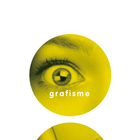
projectes gràfics:
grafisme
promocions: