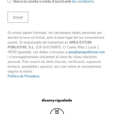
.
Marca la casella si estàs d'acord amb
les condicions
En enviar aquest formulari, se’t demanaran dades personals per
atendre la teva sol·licitud, amb la base legal del teu consentiment
exprés. El responsable del tractament és
AREA ESTUDI
PUBLICITAT, S.L.
(CIF B-61768875, C/ Carles Riba 1 Local 1,
08700 Igualada). Les dades s’enviaran a
area@areapublicitat.com
i s’emmagatzemaran únicament al client de correu electrònic
associat. Pots exercir els drets d’accés, rectificació, supressió,
limitació, portabilitat i oposició, així com retirar el consentiment,
segons la nostra
Política de Privadesa
.