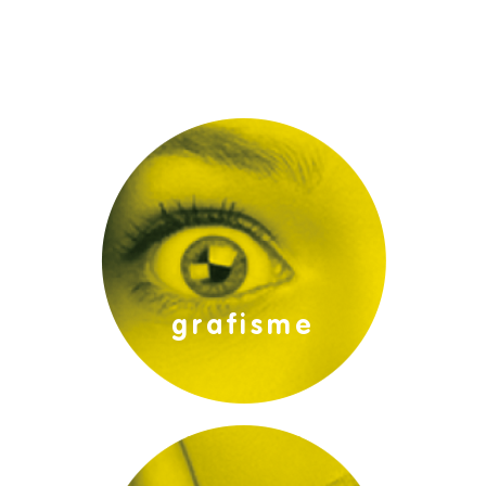
projectes gràfics:
grafisme
promocions: