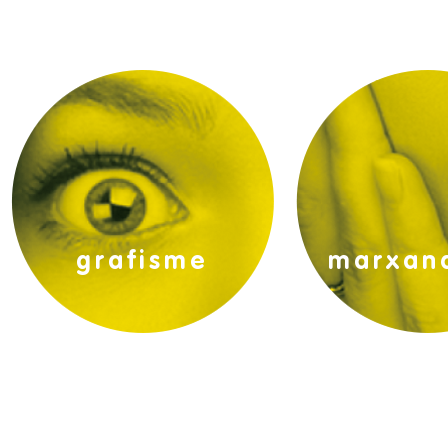
projectes gràfics:
promoci
grafisme
marxan