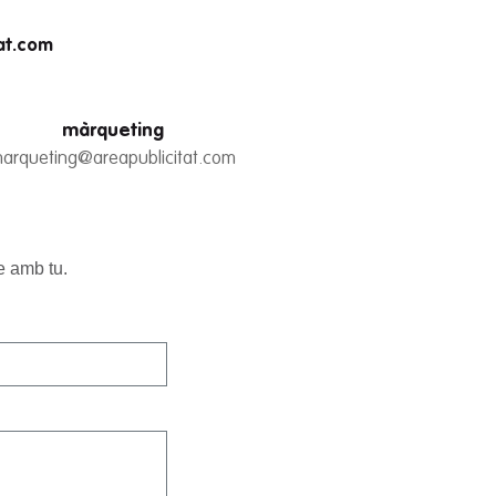
at.com
màrqueting
arqueting@areapublicitat.com
e amb tu.