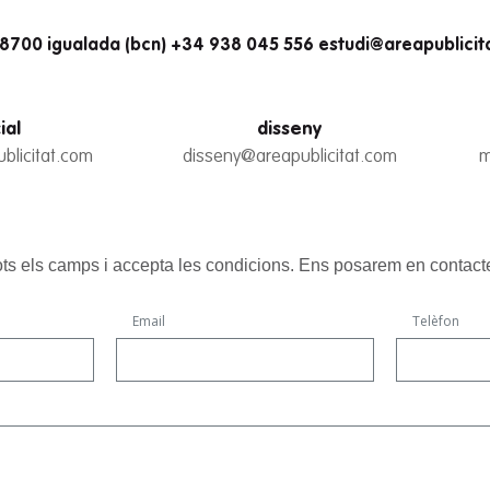
 08700 igualada (bcn) +34 938 045 556 estudi@areapublicit
ial
disseny
blicitat.com
disseny@areapublicitat.com
m
ts els camps i accepta les condicions. Ens posarem en contact
Email
Telèfon