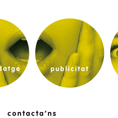
ons:
edicions:
publicitat exterior:
datge
publicitat
contacta’ns