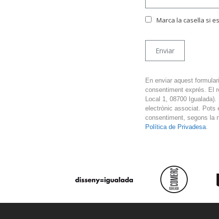
Marca la casella si 
En enviar aquest formulari
consentiment exprés. El 
Local 1, 08700 Igualada).
electrònic associat. Pots ex
consentiment, segons la 
Política de Privadesa
.