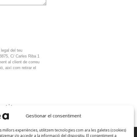
legal del teu
875, C/ Carles Riba 1
t al client de correu
ó, així com retirar el
Gestionar el consentiment
es millors experiències, utilitzem tecnologies com ara les galetes (cookies)
zemar i/o accedir a la informació del dispositiu. El consentiment a