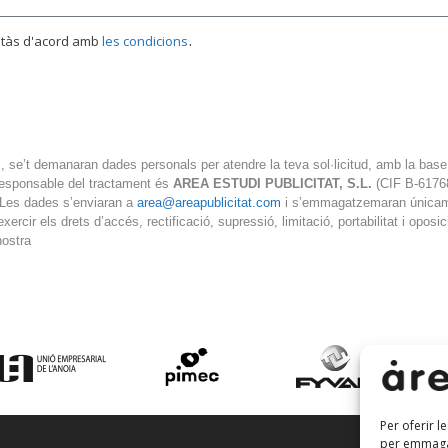
.
estàs d'acord amb
les condicions
, se’t demanaran dades personals per atendre la teva sol·licitud, amb la base 
responsable del tractament és
AREA ESTUDI PUBLICITAT, S.L.
(CIF B-61768
 Les dades s’enviaran a
area@areapublicitat.com
i s’emmagatzemaran únicamen
ercir els drets d’accés, rectificació, supressió, limitació, portabilitat i oposici
nostra
Per oferir l
per emmagat