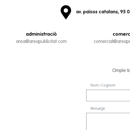
av. països catalans, 95
administració
comerc
area@areapublicitat.com
comercial@areapu
Omple to
Nom i Cognom
Missatge