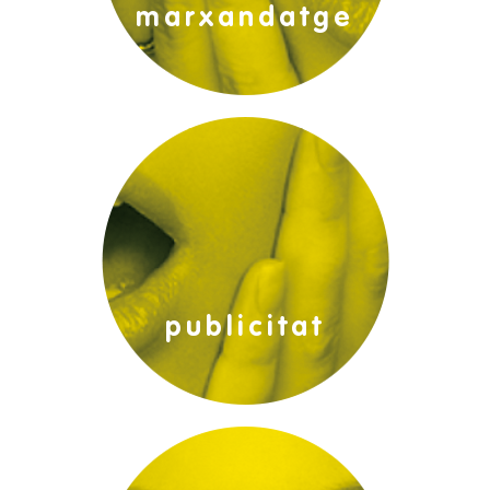
marxandatge
edicions:
publicitat exterior:
publicitat
impressió digital: