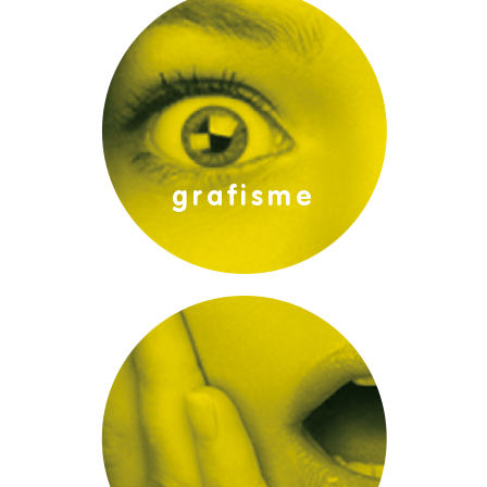
projectes gràfics:
grafisme
promocions: