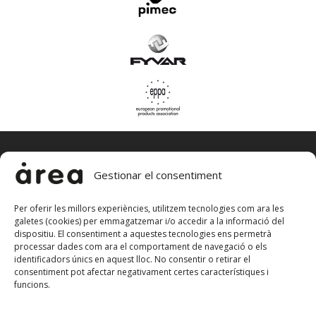
Gestionar el consentiment
Per oferir les millors experiències, utilitzem tecnologies com ara les
galetes (cookies) per emmagatzemar i/o accedir a la informació del
àrea, estudi de publicitat, sl
dispositiu. El consentiment a aquestes tecnologies ens permetrà
av. països catalans, 95 – 08700 igualada (bcn)
processar dades com ara el comportament de navegació o els
+34 938 045 556
identificadors únics en aquest lloc. No consentir o retirar el
estudi@areapublicitat.com
consentiment pot afectar negativament certes característiques i
funcions.